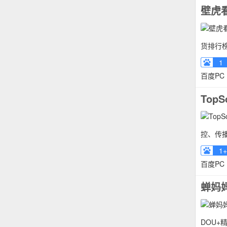
壁虎
货排行榜
1
百度PC
TopSo
控、传播
1+
百度PC
蝉妈
DOU+