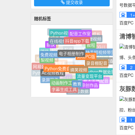
提交收录
号数据平
1+
随机标签
百度PC
Python视频教程
配音工作室
音频素材的获取与编辑
清博
婚礼电子相册模板
动漫
动漫视频
抖音app下载
在线视频制作
腾讯广告
教程
新快
美食
音乐
新CG儿
电子相册制作
明星
快手短视频带货
高清视频下载
纪录片配音
免费视频素材下载
剪映PC版
博、头条
一键生成视频
梨视频
视频号工具
录音棚配音
视频号数据查询
剪映电脑版
语音转字幕
Python免费自学网站
网易公开课
搞笑视频
2
广告
AE视频教程
Python数据处理
C4D插件
流量变现平台
Python免费教程
百度PC
搜狐号内容优化的策略与实践经验
录屏软件
电台音频素材
真人主播配音
动画制作工具
快手数据
教育
原创作品
酷燃
灰豚
听译
字幕生成工具
婚礼开场片
视频号数据
控、粉丝
1
百度PC