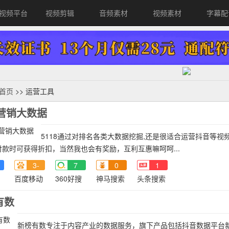
视频平台
视频剪辑
音频素材
视频素材
字幕配
首页
>> 运营工具
8营销大数据
5118通过对排名各类大数据挖掘,还是很适合运营抖音等
款时可获得折扣，当然我也会有奖励，互利互惠嘛呵呵...
3-
7
0
1
百度移动
360好搜
神马搜索
头条搜索
有数
新榜有数专注于内容产业的数据服务，旗下产品包括抖音数据平台