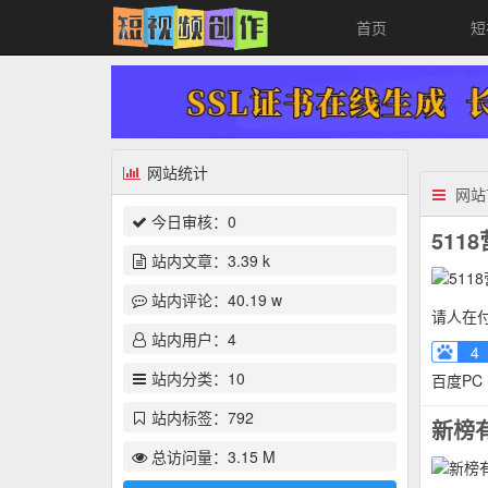
首页
短
网站统计
网站
今日审核：
0
511
站内文章：
3.39 k
站内评论：
40.19 w
请人在付
站内用户：
4
4
站内分类：
10
百度PC
站内标签：
792
新榜
总访问量：
3.15 M