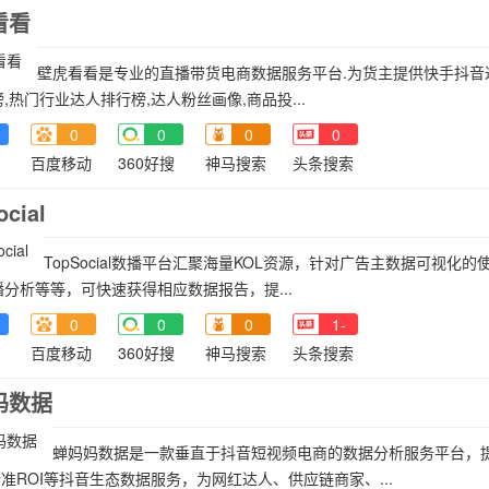
看看
壁⻁看看是专业的直播带货电商数据服务平台.为货主提供快手抖音
,热门⾏业达⼈排⾏榜,达⼈粉丝画像,商品投...
0
0
0
0
百度移动
360好搜
神马搜索
头条搜索
cial
TopSocial数播平台汇聚海量KOL资源，针对广告主数据可视
分析等等，可快速获得相应数据报告，提...
0
0
0
1-
百度移动
360好搜
神马搜索
头条搜索
妈数据
蝉妈妈数据是一款垂直于抖音短视频电商的数据分析服务平台，
精准ROI等抖音生态数据服务，为网红达人、供应链商家、...