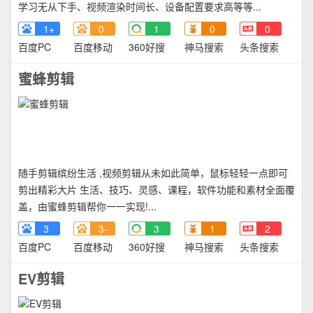
学习无从下手、视频渲染时间长、设备配置要求高等等...
1+
0
1
0
0
百度PC
百度移动
360好搜
神马搜索
头条搜索
蜜蜂剪辑
随手剪辑缤纷生活 ,视频剪辑从未如此简单，鼠标轻轻一点即可
剪出精彩大片 生活、技巧、灵感、课程，软件功能和素材全面覆
盖，由蜜蜂剪辑帮你一一实现!...
3
3-
3
1
2
百度PC
百度移动
360好搜
神马搜索
头条搜索
EV剪辑