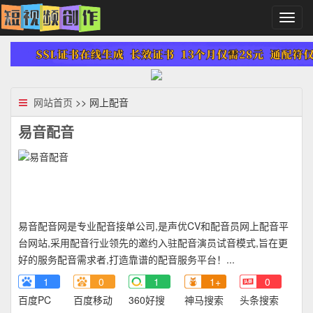
切
换
导
航
网站首页
>> 网上配音
易音配音
易音配音网是专业配音接单公司,是声优CV和配音员网上配音平
台网站,采用配音行业领先的邀约入驻配音演员试音模式,旨在更
好的服务配音需求者,打造靠谱的配音服务平台！...
1
0
1
1+
0
百度PC
百度移动
360好搜
神马搜索
头条搜索